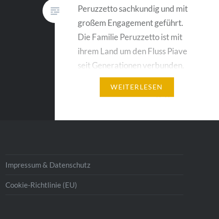
Peruzzetto sachkundig und mit
großem Engagement geführt.
Die Familie Peruzzetto ist mit
ihrem Land um den Fluss Piave
seit Generationen verbunden.
Luigi führt fort, was seit
WEITERLESEN
Jahrhunderten weitergegeben
wird und kultiviert aus dieser
reichen Erfahrung heraus
äusserst charaktervolle Weine.
Ein typischer venetischer
Vertreter…
Impressum & Datenschutz
Cookie-Richtlinie (EU)