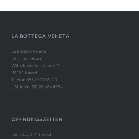
LA BOTTEGA VENETA
La Bottega Veneta
Inh.: Tania Frare
Wilhelmshöher Allee 312
34131 Kassel
Telefon 0561 50376120
USt-IdNr.: DE 29 684 4984
ÖFFNUNGSZEITEN
Dienstag & Mittwoch: