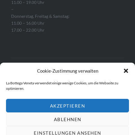
11.00 – 19.00 Uhr
–
Donnerstag, Freitag & Samstag:
11.00 – 16.00 Uhr
17.00 – 22.00 Uhr
Impressum & Datenschutz
Cookie-Zustimmung verwalten
Cookie-Richtlinie (EU)
La Bottega Veneta verwendet einige wenige Cookies, um die Webseite zu
optimieren.
AKZEPTIEREN
ABLEHNEN
EINSTELLUNGEN ANSEHEN
Stolz präsentiert von WordPress
|
Theme: Dyad von